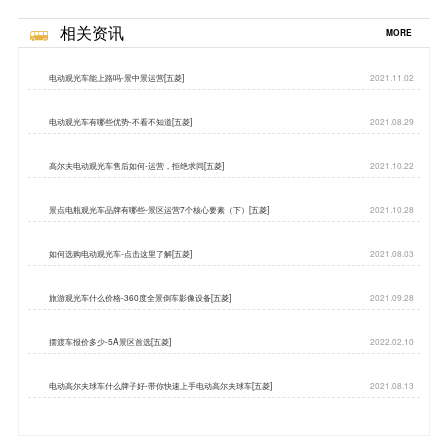
相关资讯
MORE
电动观光车能上路吗-景中景运营[五菱]
2021.11.02
电动观光车有哪些优势-不看不知道[五菱]
2021.08.29
高尔夫电动观光车售后如何-运营，拒绝求同[五菱]
2021.10.22
景点电瓶观光车品牌有哪些-景区运营7个核心要素（下）[五菱]
2021.10.28
如何选购电动观光车-点击这里了解[五菱]
2021.08.03
旅游观光车什么价格-360度全景倒车影像设备[五菱]
2021.09.28
摆渡车报价多少-5A景区首选[五菱]
2022.02.10
电动高尔夫球车什么牌子好-带你快速上手电动高尔夫球车[五菱]
2021.08.13