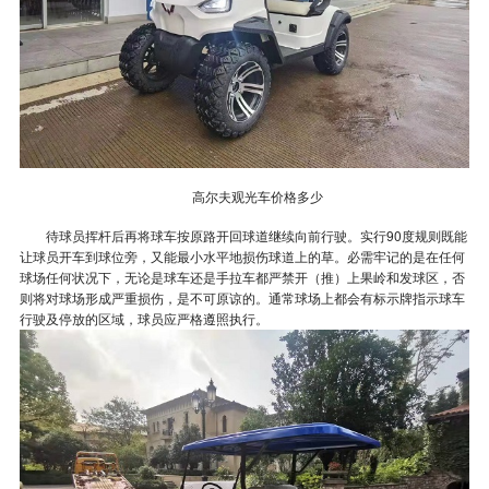
高尔夫观光车价格多少
待球员挥杆后再将球车按原路开回球道继续向前行驶。实行90度规则既能
让球员开车到球位旁，又能最小水平地损伤球道上的草。必需牢记的是在任何
球场任何状况下，无论是球车还是手拉车都严禁开（推）上果岭和发球区，否
则将对球场形成严重损伤，是不可原谅的。通常球场上都会有标示牌指示球车
行驶及停放的区域，球员应严格遵照执行。