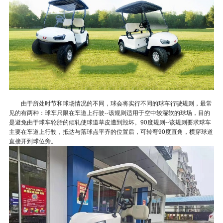
由于所处时节和球场情况的不同，球会将实行不同的球车行驶规则，最常
见的有两种：球车只限在车道上行驶--该规则适用于空中较湿软的球场，目的
是避免由于球车轮胎的倾轧使球道草皮遭到毁坏。90度规则--该规则要求球车
主要在车道上行驶，抵达与落球点平齐的位置后，可转弯90度直角，横穿球道
直接开到球位旁。