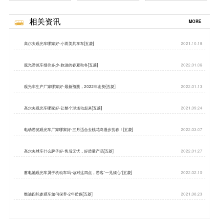
相关资讯
MORE
高尔夫观光车哪家好-小而美共享车[五菱]
2021.10.18
观光游览车报价多少-旅游的春夏秋冬[五菱]
2022.01.06
观光车生产厂家哪家好-最新预测，2022年走势[五菱]
2022.01.13
高尔夫观光车哪家好-让整个球场动起来[五菱]
2021.09.24
电动游览观光车厂家哪家好-三月适合去桃花岛漫步赏春！[五菱]
2022.03.07
高尔夫球车什么牌子好-售后无忧，好质量产品[五菱]
2022.01.27
蓄电池观光车属于机动车吗-做对这四点，游客“一见倾心”[五菱]
2022.02.10
燃油四轮参观车如何保养-2年质保[五菱]
2021.08.23