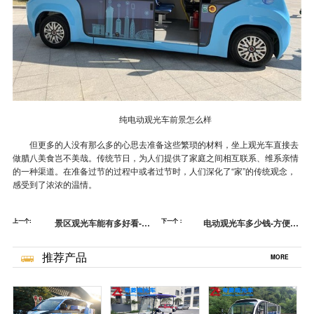
纯电动观光车前景怎么样
但更多的人没有那么多的心思去准备这些繁琐的材料，坐上观光车直接去
做腊八美食岂不美哉。传统节日，为人们提供了家庭之间相互联系、维系亲情
的一种渠道。在准备过节的过程中或者过节时，人们深化了“家”的传统观念，
感受到了浓浓的温情。
上一个:
景区观光车能有多好看-道
下一个：
电动观光车多少钱-方便游
路车开不了的地方我来上
客，景区美化UP[五菱]
[五菱]
推荐产品
MORE