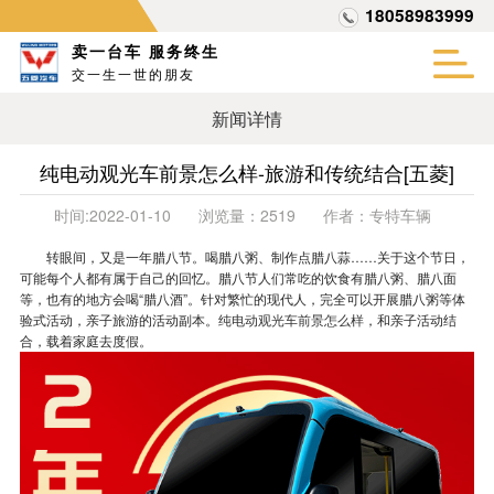
18058983999
卖一台车 服务终生
交一生一世的朋友
新闻详情
纯电动观光车前景怎么样-旅游和传统结合[五菱]
时间:
2022-01-10
浏览量：
2519
作者：
专特车辆
转眼间，又是一年腊八节。喝腊八粥、制作点腊八蒜……关于这个节日，
可能每个人都有属于自己的回忆。腊八节人们常吃的饮食有腊八粥、腊八面
等，也有的地方会喝“腊八酒”。针对繁忙的现代人，完全可以开展腊八粥等体
验式活动，亲子旅游的活动副本。
纯电动观光车前景怎么样
，和亲子活动结
合，载着家庭去度假。