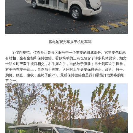
蓄电池观光车属于机动车吗
3.仪态规范。仪态举止是景区服务中一个重要的组成部分。它主要包括站
有站相，坐有坐相和保持微笑。看似简单的三点也包含了许多具体要求，如女
士站立时应双手虎口相交，右手握左手，自然放于腹前；男士则应左手握拳，
右手搭在左手背上，自然放于腹前。入座时上半身要保持头正、颈直、肩平、
胸挺、腰直、腹收，坐椅子的2/3。最后保持微笑也是我们最能打动游客的细
节之一。