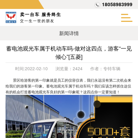
18058983999
卖一台车 服务终生
交一生一世的朋友
新闻详情
蓄电池观光车属于机动车吗-做对这四点，游客“一见
倾心”[五菱]
时间:
2022-02-10
浏览量：
2424
作者：
专特车辆
景区给游客的第一印象就是员工的仪容仪表，我们永远没有第二次机会来
给我们的游客第一印象。
蓄电池观光车属于机动车吗
？我们应该怎样抓住这仅
有的机会打造蓄电池观光车良好的第一印象呢？这四点你一定要知道！