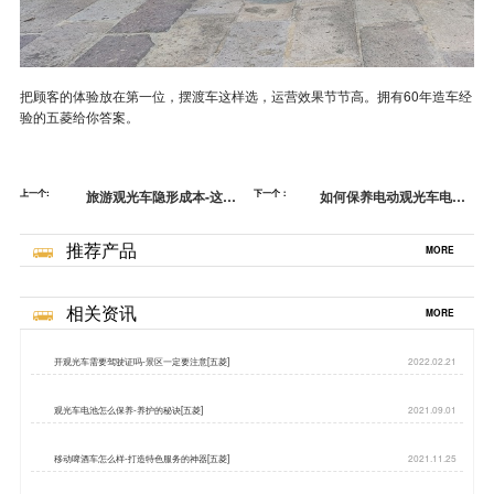
把顾客的体验放在第一位，摆渡车这样选，运营效果节节高。拥有60年造车经
验的五菱给你答案。
上一个:
旅游观光车隐形成本-这点
下一个：
如何保养电动观光车电
你知道吗[五菱]
池-439家一级服务网点[五
菱]
推荐产品
MORE
相关资讯
MORE
开观光车需要驾驶证吗-景区一定要注意[五菱]
2022.02.21
观光车电池怎么保养-养护的秘诀[五菱]
2021.09.01
移动啤酒车怎么样-打造特色服务的神器[五菱]
2021.11.25