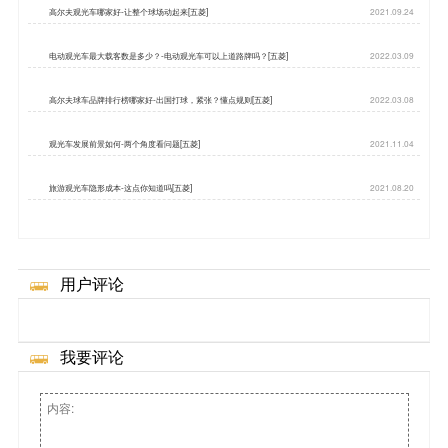
高尔夫观光车哪家好-让整个球场动起来[五菱]
2021.09.24
电动观光车最大载客数是多少？-电动观光车可以上道路牌吗？[五菱]
2022.03.09
高尔夫球车品牌排行榜哪家好-出国打球，紧张？懂点规则[五菱]
2022.03.08
观光车发展前景如何-两个角度看问题[五菱]
2021.11.04
旅游观光车隐形成本-这点你知道吗[五菱]
2021.08.20
用户评论
我要评论