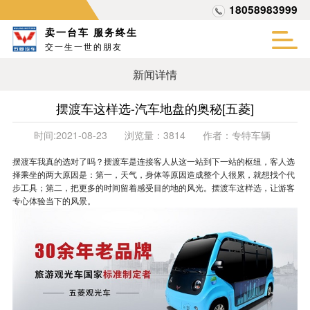
18058983999
卖一台车 服务终生
交一生一世的朋友
新闻详情
摆渡车这样选-汽车地盘的奥秘[五菱]
时间:
2021-08-23
浏览量：
3814
作者：
专特车辆
摆渡车我真的选对了吗？摆渡车是连接客人从这一站到下一站的枢纽，客人选
择乘坐的两大原因是：第一，天气，身体等原因造成整个人很累，就想找个代
步工具；第二，把更多的时间留着感受目的地的风光。
摆渡车这样选
，让游客
专心体验当下的风景。