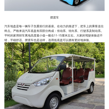
摆渡车
汽车地盘是每一辆车子负重前行的基座。在动力的推进下，把车上的乘客送往
终点。严格来说汽车底盘有四部分构成：传动系、转向系、行驶系及制动系。
平时的家用轿车离地高度最小值一般在11-15厘米左右。大家的驾驶体验还不
错，平稳舒适。摆渡车也是这样，选用低底盘可以拥有更好地体验。