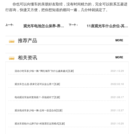
你也可以向懂车的亲朋好友取经，没有时间精力的，完全可以联系五菱进
行咨询，快捷又方便，把你想知道的都问一遍，几分钟就搞定了。
上一个:
观光车电池怎么保养-养护
下一个：
11座观光车什么价位-其他
的秘诀[五菱]
需要考虑吗[五菱]
推荐产品
MORE
相关资讯
MORE
流动小吃车多少钱一辆-“网红城市”为什么越来越火[五菱]
2021.12.29
观光车怎么选-原来它还可以这么用？[五菱]
2022.02.18
电动观光车如何更高级？-买他就对了[五菱]
2021.08.17
观光电动车多少钱一辆-总有一款适合你[五菱]
2021.12.27
观光车四轮什么牌子好-村落景区运营模式[五菱]
2021.10.25