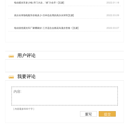
电动观光车多少钱-开门大吉，“虎”力全开！[五菱]
2022.01.18
高尔夫球场电瓶车价格多少-日本也在用的高尔夫球车[五菱]
2022.03.09
电动游览观光车厂家哪家好-三月适合去桃花岛漫步赏春！[五菱]
2022.03.07
用户评论
我要评论
( 内容最多500个字 )
重写
提交