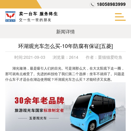
18058983999
卖一台车 服务终生
交一生一世的朋友
新闻详情
环湖观光车怎么买-10年防腐有保证[五菱]
时间:
2021-09-03
浏览量：
2614
作者：
栗猫猫爱吃鱼
湖光潋滟，最是吸引人们的目光。可是湖那么大，在大太阳底下走一圈，
那可就有点难受了。先进的科技给了我们第二个选择：坐车不就得了。问题是
什么车子才适合在湖边使用呢？
环湖观光车怎么买
？才能经济又实惠。