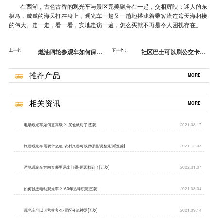
在西湖，古色古香的观光车与景区完美融合在一起，交相辉映；迷人的东
极岛，咸咸的海风打在身上，观光车一趟又一趟地搭载着乘客流连这天海相接
的伟大。走一走，看一看，实地走访一遍，怎么买就不再是令人困扰存在。
上一个:
燃油四轮参观车如何保
下一个：
社区巴士可以刷公交卡吗-
养-2年质保[五菱]
想坐开放公交[五菱]
推荐产品
MORE
相关资讯
MORE
电动观光车如何更高级？-买他就对了[五菱]
2021.08.17
旅游观光车需要什么证-农村旅游可以做哪些调整规划[五菱]
2021.12.02
游览观光车方向盘哪里易出问题-原因找到了[五菱]
2022.01.07
如何挑选电动观光车？-60年品牌积淀[五菱]
2021.08.04
观光车可以运营拉客么-景区分流神器[五菱]
2021.09.14