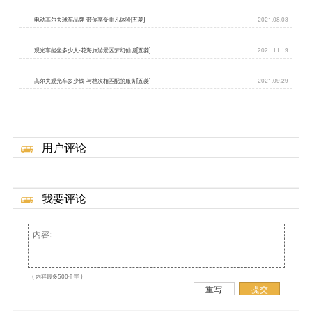
电动高尔夫球车品牌-带你享受非凡体验[五菱]
2021.08.03
观光车能坐多少人-花海旅游景区梦幻仙境[五菱]
2021.11.19
高尔夫观光车多少钱-与档次相匹配的服务[五菱]
2021.09.29
用户评论
我要评论
( 内容最多500个字 )
重写
提交